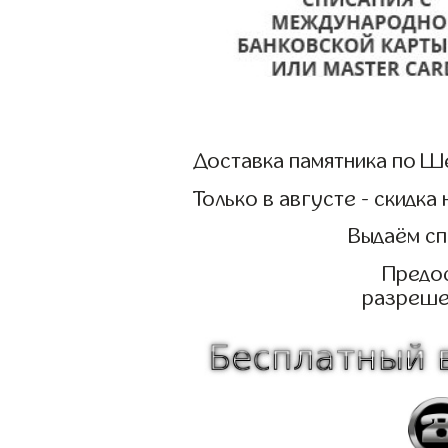
Доставка памятника по Ш
Только в августе - скидк
Выдаём с
Предос
разреше