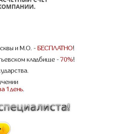
квы и М.О. -
БЕСПЛАТНО
!
етьевском кладбище -
70%
!
сударства.
учении
за 1 день
.