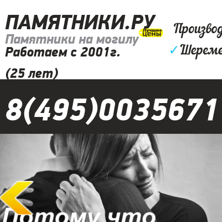
ПАМЯТНИКИ.РУ
Произво
Памятники на могилу
✓
Шереме
Работаем с 2001г.
(25 лет)
8(495)0035671