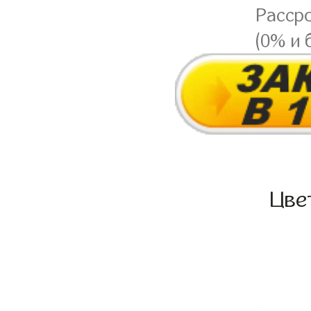
Расср
(0% и 
Цве