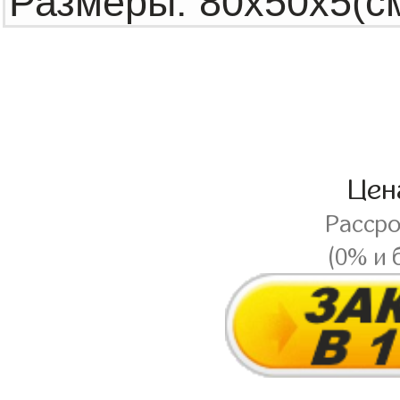
Це
Расср
(0% и 