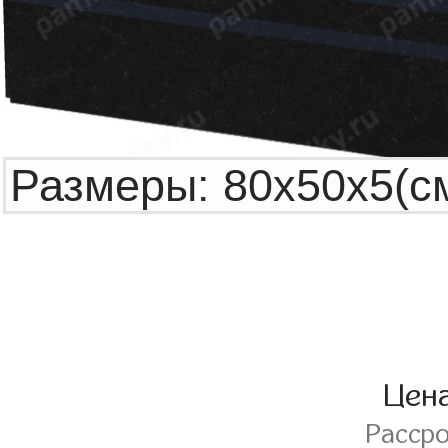
Цен
Расср