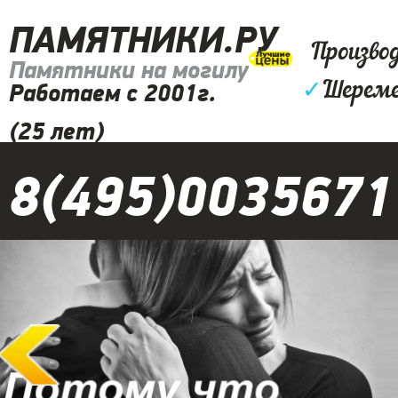
ПАМЯТНИКИ.РУ
Произво
Памятники на могилу
✓
Шереме
Работаем с 2001г.
(25 лет)
8(495)0035671