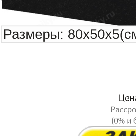
Це
Расср
(0% и 