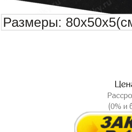
Це
Расср
(0% и 