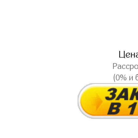
Цен
Расср
(0% и 