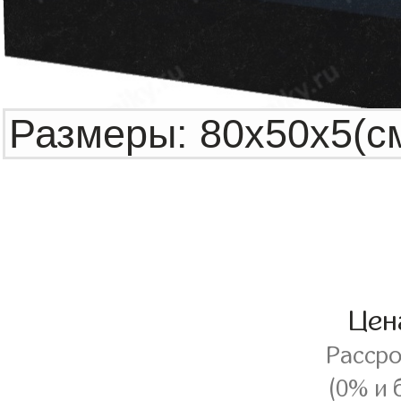
Це
Расср
(0% и 