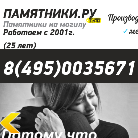
ПАМЯТНИКИ.РУ
Произво
Памятники на могилу
✓
ме
Работаем с 2001г.
(25 лет)
8(495)0035671