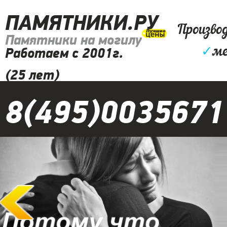
ПАМЯТНИКИ.РУ
Произво
Памятники на могилу
✓
ме
Работаем с 2001г.
(25 лет)
8(495)0035671