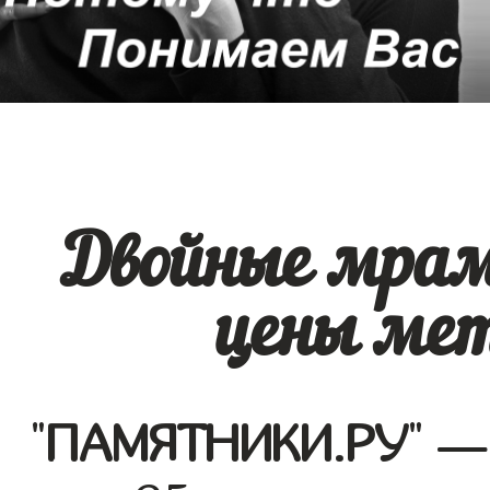
Двойные мра
цены мет
"
ПАМЯТНИКИ.РУ
" —