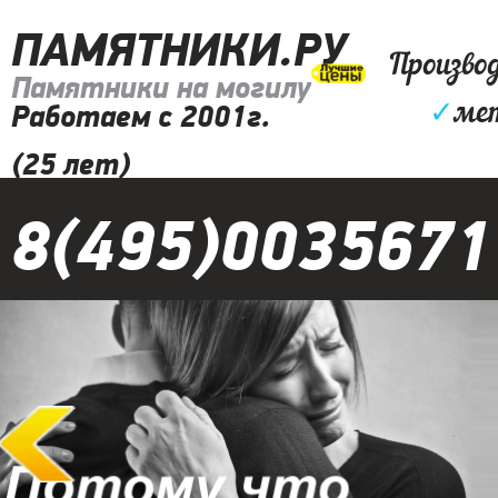
ПАМЯТНИКИ.РУ
Произво
Памятники на могилу
✓
ме
Работаем с 2001г.
(25 лет)
8(495)0035671