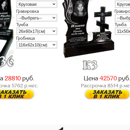
Гравир
Гравировка
Тумба
Тумба
Гробница
на
28810
руб.
Цена
42570
руб
очка
5762
р.мес.
Рассрочка
8514
р.ме