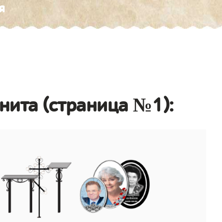
я
анита (страница №1):