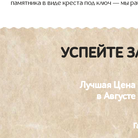
памятника в виде креста под ключ — мы р
УСПЕЙТЕ З
Лучшая Цена
в Августе
Г