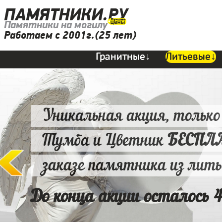
ПАМЯТНИКИ.РУ
Памятники на могилу
Работаем с 2001г.(25 лет)
Гранитные↓
Литьевые↓
Уникальная акция, только
Тумба и Цветник
БЕСПЛ
заказе памятника из лит
До конца акции осталось 4