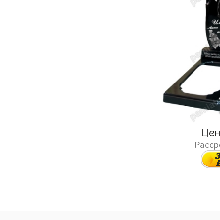
Це
Расср