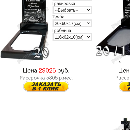
Гравировка
Тумба
Гробница
Цена
29025
руб.
Це
Рассрочка
5805
р.мес.
Расс