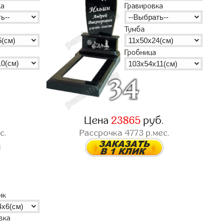
ка
Гравировка
Тумба
Гробница
.
Цена
23865
руб.
с.
Рассрочка
4773
р.мес.
ик
вка