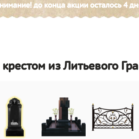
нимание! до конца акции осталось 4 дн
 крестом из Литьевого Гр