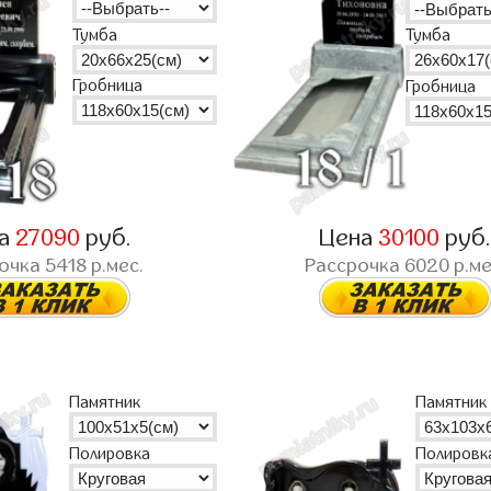
Тумба
Тумба
Гробница
Гробница
на
27090
руб.
Цена
30100
руб
рочка
5418
р.мес.
Рассрочка
6020
р.ме
Памятник
Памятник
Полировка
Полировк