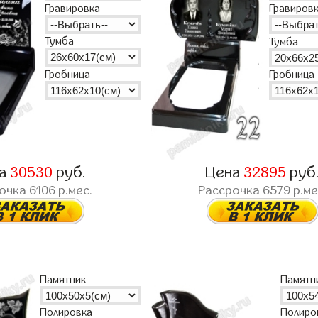
Гравировка
Гравиров
Тумба
Тумба
Гробница
Гробница
на
30530
руб.
Цена
32895
руб
рочка
6106
р.мес.
Рассрочка
6579
р.ме
Памятник
Памятн
Полиро
Полировка