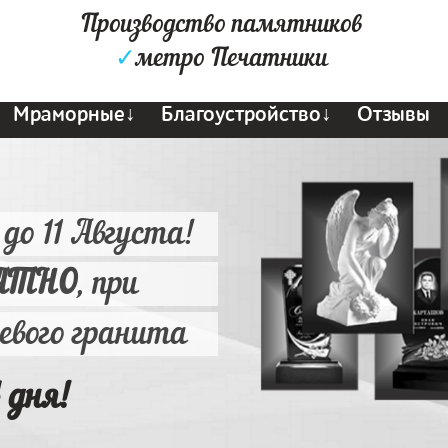
Производство памятников
✓
метро Печатники
Мраморные↓
Благоустройство↓
Отзывы
 до 11 Августа!
АТНО
, при
ьевого гранита
 дня!