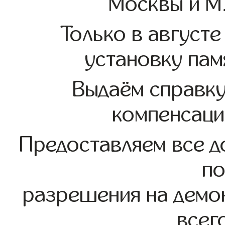
Москвы и М
Только в августе
установку пам
Выдаём справк
компенсаци
Предоставляем все д
по
разрешения на демо
всег