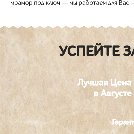
мрамор под ключ — мы работаем для Вас 
УСПЕЙТЕ З
Лучшая Цена
в Августе
Гаран