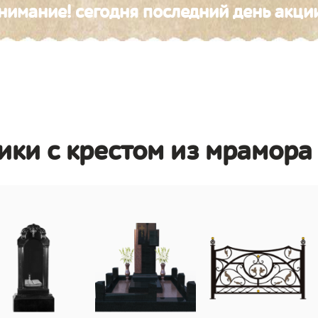
нимание! сегодня последний день акци
ики с крестом из мрамора