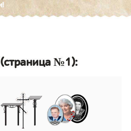
и!
 (страница №1):