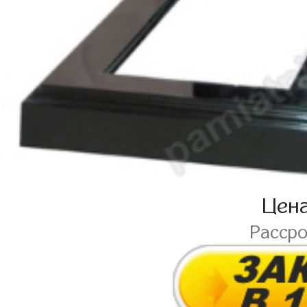
Цен
Расср