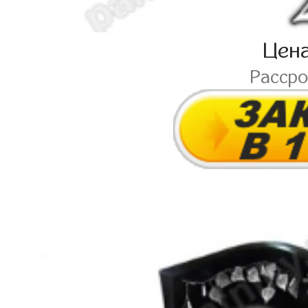
Цен
Расср