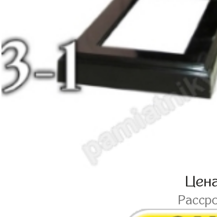
Цен
Расср