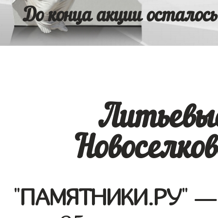
До конца акции осталось
Литьевы
Новоселков
"
ПАМЯТНИКИ.РУ
" —