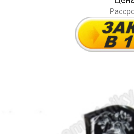
Цен
Расср