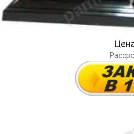
Цен
Расср