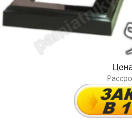
Цен
Расср