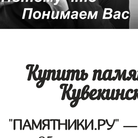
Купить памя
Кувекинс
"
ПАМЯТНИКИ.РУ
" —