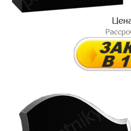
Цен
Расср