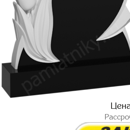
Цен
Расср