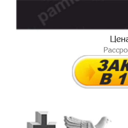
Цен
Расср