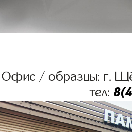
Офис / образцы: г. Щё
8(
тел: