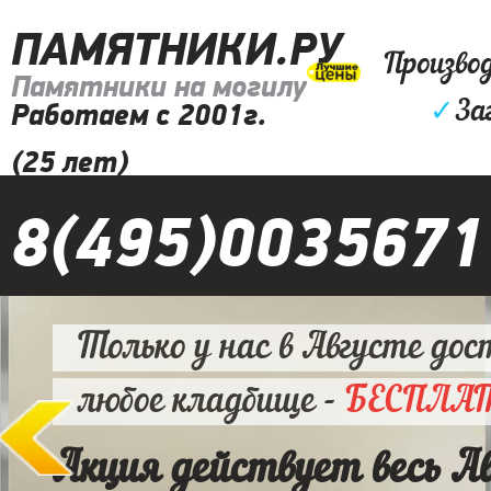
ПАМЯТНИКИ.РУ
Произво
Памятники на могилу
✓
За
Работаем с 2001г.
(25 лет)
8(495)0035671
Только у нас в Августе дос
любое кладбище -
БЕСПЛА
Акция действует весь А