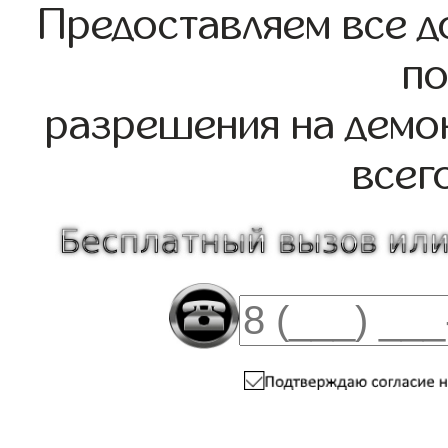
Предоставляем все д
по
разрешения на демо
всег