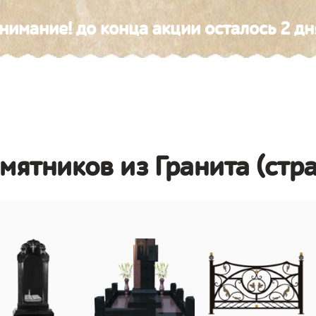
нимание! до конца акции осталось 2 дн
амятников из Гранита (стр