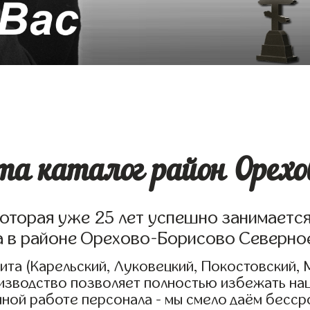
а каталог район Орехов
которая уже 25 лет успешно занимаетс
та в районе Орехово-Борисово Северно
та (Карельский, Луковецкий, Покостовский, 
оизводство позволяет полностью избежать на
нной работе персонала - мы смело даём бесср