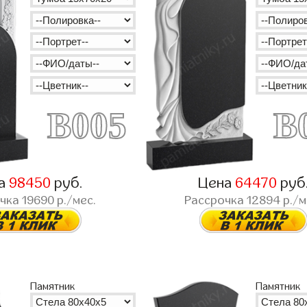
B005
B
а
98450
руб.
Цена
64470
руб
очка
19690
р./мес.
Рассрочка
12894
р./м
Памятник
Памятник