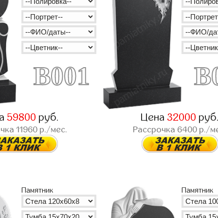
B001
B
на
59800
руб.
Цена
32000
руб
очка
11960
р./мес.
Рассрочка
6400
р./м
Памятник
Памятник