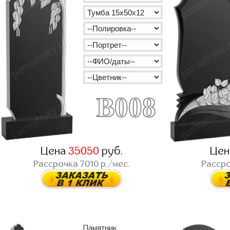
B008
Цена
35050
руб.
Це
Рассрочка
7010
р./мес.
Расср
Памятник