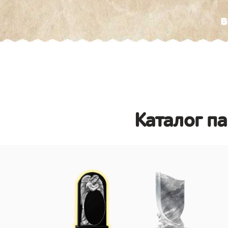
в
Каталог п