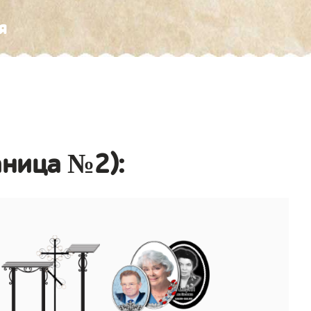
я
аница №2):