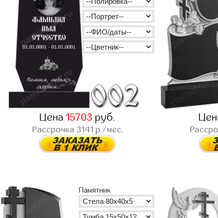
Цена
15703
руб.
Це
Рассрочка
3141
р./мес.
Расср
Памятник