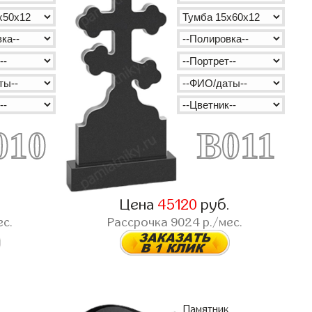
010
B011
.
Цена
45120
руб.
ес.
Рассрочка
9024
р./мес.
Памятник