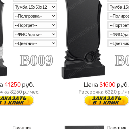
B009
B
на
41250
руб.
Цена
31600
руб
очка
8250
р./мес.
Рассрочка
6320
р./м
Памятник
Памятник