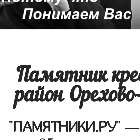
Памятник кре
район Орехово-
"
ПАМЯТНИКИ.РУ
" —