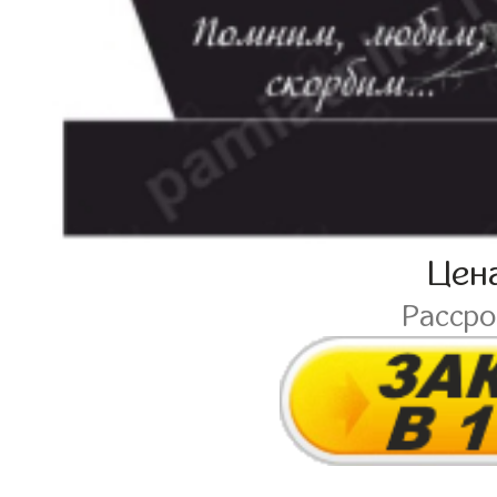
Цен
Расср