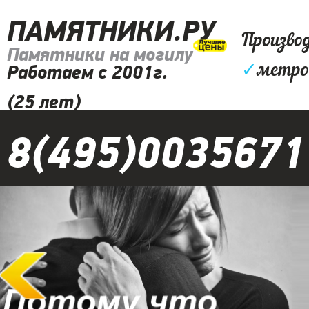
ПАМЯТНИКИ.РУ
Произво
Памятники на могилу
✓
метро
Работаем с 2001г.
(25 лет)
8(495)0035671