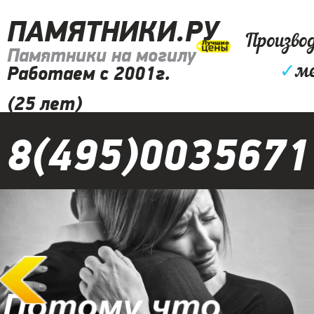
ПАМЯТНИКИ.РУ
Произво
Памятники на могилу
✓
м
Работаем с 2001г.
(25 лет)
8(495)0035671