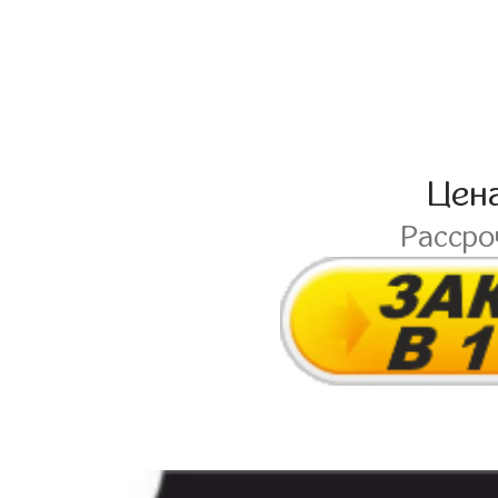
Цен
Расср