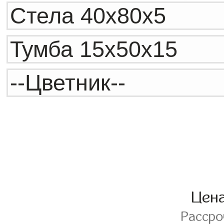
Цен
Расср