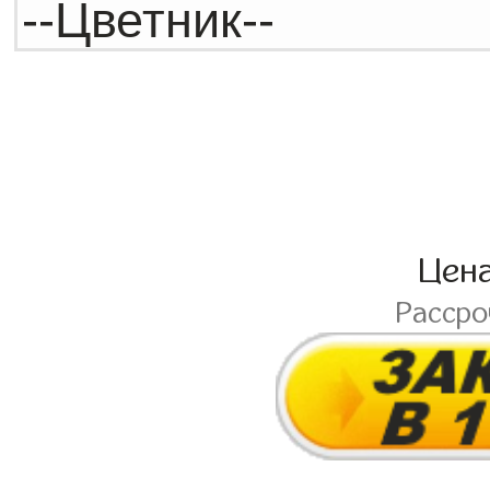
Цен
Расср