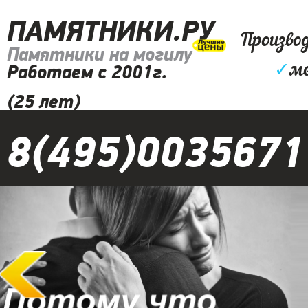
ПАМЯТНИКИ.РУ
Произво
Памятники на могилу
✓
м
Работаем с 2001г.
(25 лет)
8(495)0035671