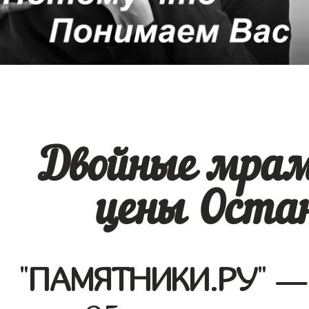
Двойные мра
цены Остан
"
ПАМЯТНИКИ.РУ
" —