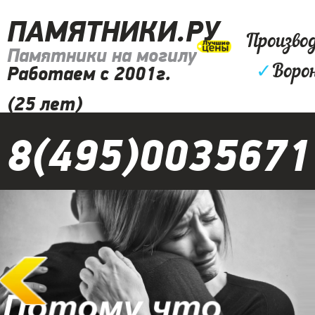
ПАМЯТНИКИ.РУ
Произво
Памятники на могилу
✓
Ворон
Работаем с 2001г.
(25 лет)
8(495)0035671