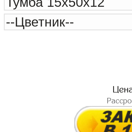
Цен
Расср