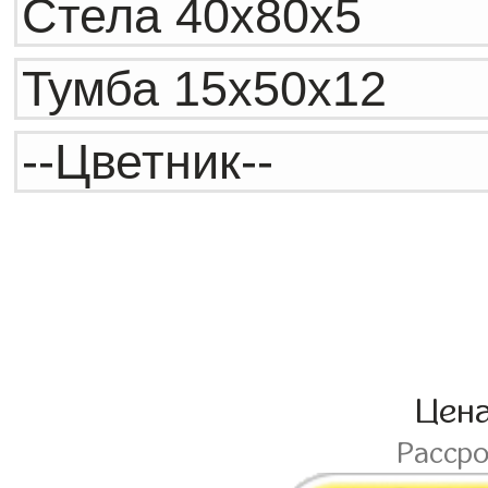
Цен
Расср