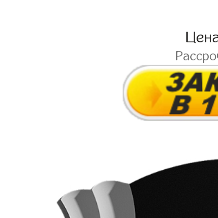
Цен
Расср