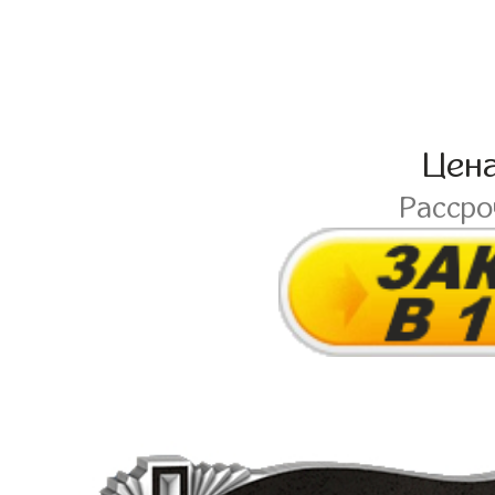
Цен
Расср