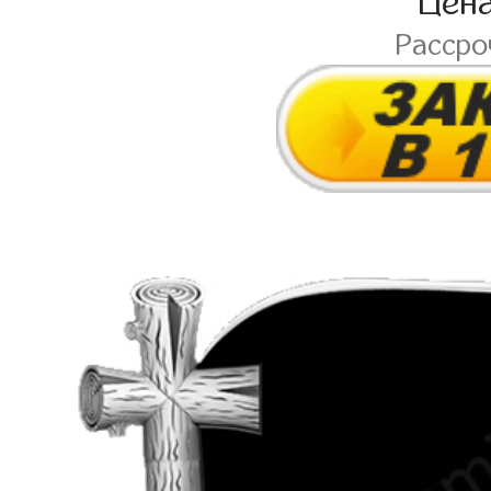
Цен
Расср