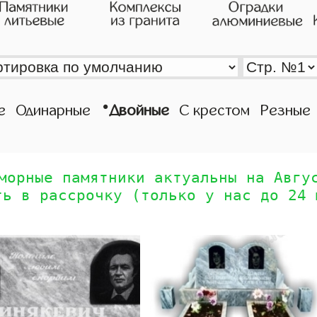
•
е
Одинарные
Двойные
С крестом
Резные
морные памятники актуальны на Авгу
ть в рассрочку (только у нас до 24 