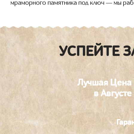
мраморного памятника под ключ — мы раб
УСПЕЙТЕ З
Лучшая Цена
в Августе
Гара