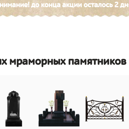
нимание! до конца акции осталось 2 дн
ых мраморных памятников 