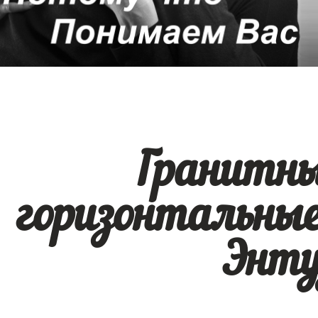
Гранитн
горизонтальны
Энту