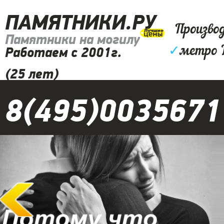
ПАМЯТНИКИ.РУ
Произво
Памятники на могилу
✓
метро 
Работаем с 2001г.
(25 лет)
8(495)0035671