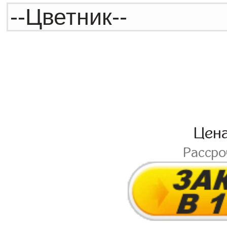
Цен
Расср