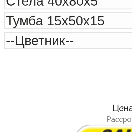
Цен
Расср