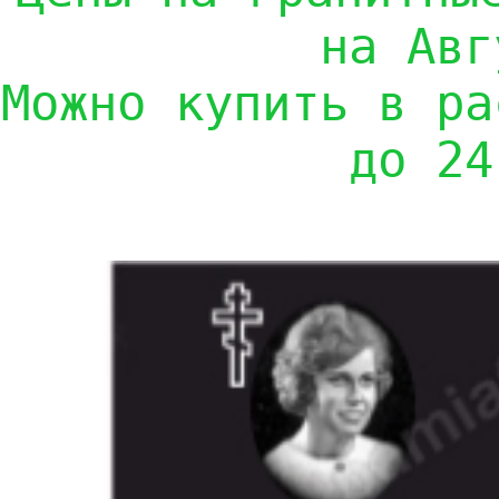
на Авг
Можно купить в ра
до 24