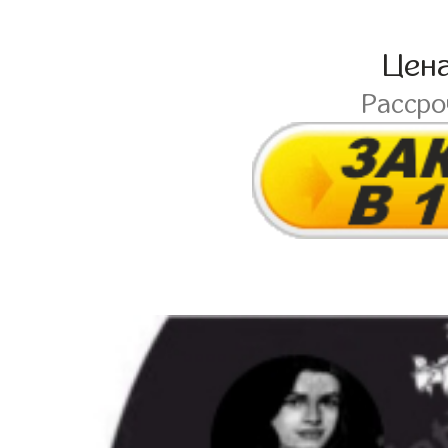
Цен
Расср