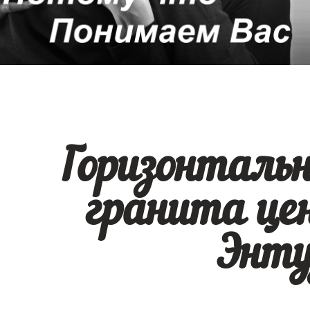
Горизонталь
гранита це
Энту