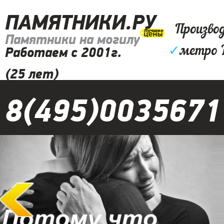
ПАМЯТНИКИ.РУ
Произво
Памятники на могилу
✓
метро 
Работаем с 2001г.
(25 лет)
8(495)0035671