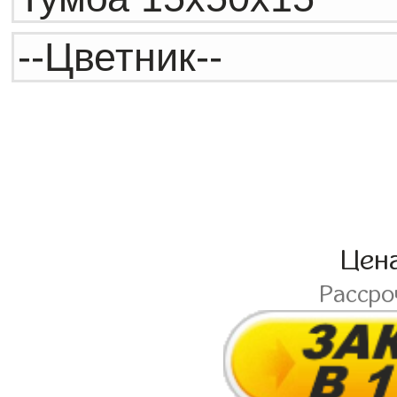
Цен
Расср