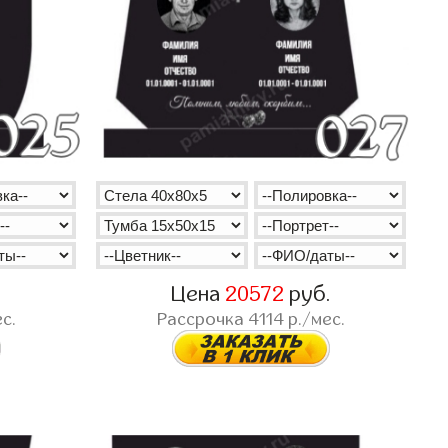
.
Цена
20572
руб.
с.
Рассрочка
4114
р./мес.