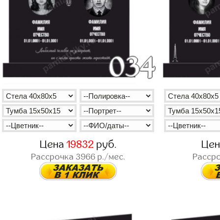
Цена
19832
руб.
Це
Рассрочка
3966
р./мес.
Расср