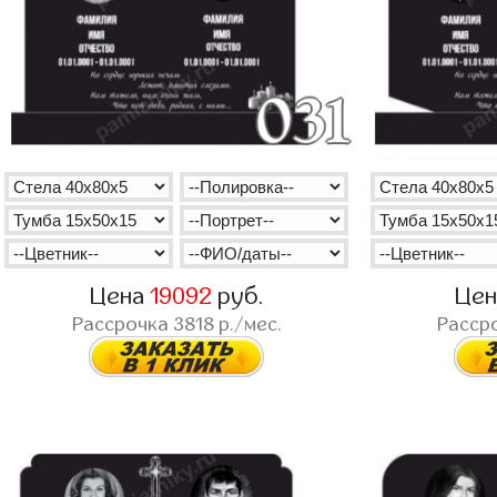
Цена
19092
руб.
Це
Рассрочка
3818
р./мес.
Расср