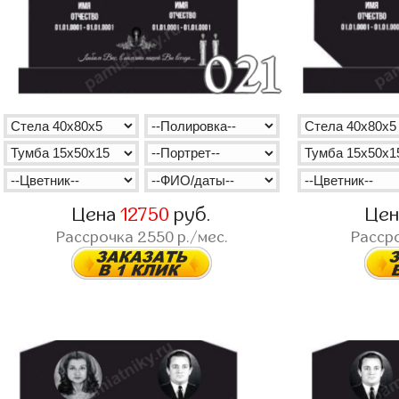
Цена
12750
руб.
Це
Рассрочка
2550
р./мес.
Расср