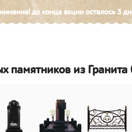
нимание! до конца акции осталось 3 дн
х памятников из Гранита 