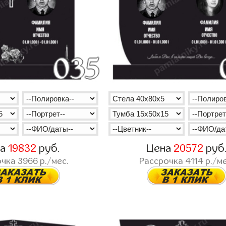
на
19832
руб.
Цена
20572
руб
очка
3966
р./мес.
Рассрочка
4114
р./ме