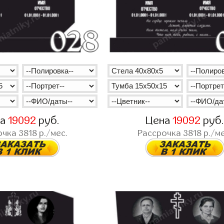
на
19092
руб.
Цена
19092
руб
очка
3818
р./мес.
Рассрочка
3818
р./ме