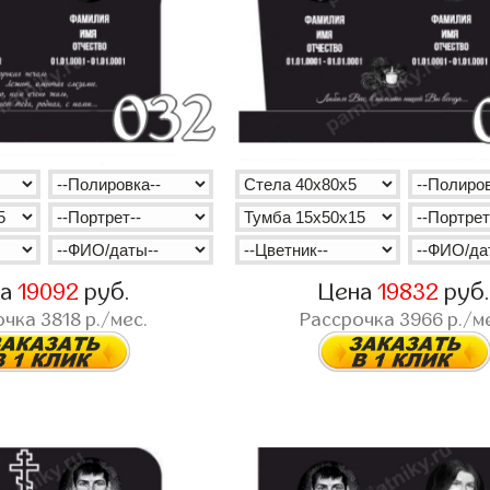
на
19092
руб.
Цена
19832
руб
очка
3818
р./мес.
Рассрочка
3966
р./м