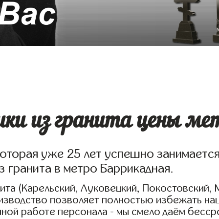
ки из гранита цены ме
которая уже 25 лет успешно занимаетс
з гранита в метро Баррикадная.
та (Карельский, Луковецкий, Покостовский, 
оизводство позволяет полностью избежать на
нной работе персонала - мы смело даём бесс