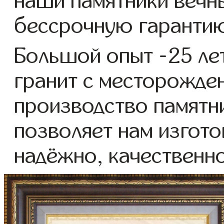
наши памятники вечны
бессрочную гаранти
Большой опыт -25 ле
гранит с месторожде
производство памятни
позволяет нам изгото
надёжно, качественно