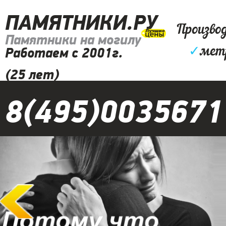
ПАМЯТНИКИ.РУ
Произво
Памятники на могилу
✓
мет
Работаем с 2001г.
(25 лет)
8(495)0035671