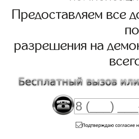
Предоставляем все д
по
разрешения на демо
всег