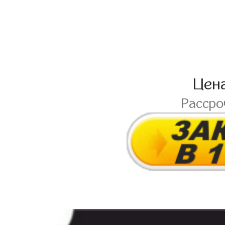
Цен
Расср