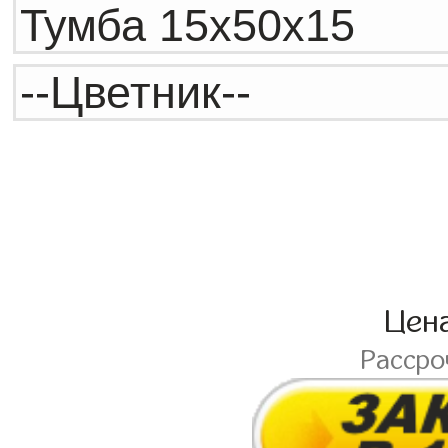
Цен
Расср