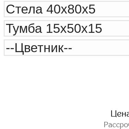
Цен
Расср