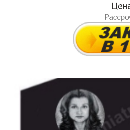
Цен
Расср