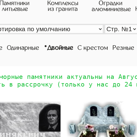
•
е
Одинарные
Двойные
С крестом
Резные
морные памятники актуальны на Авгу
ть в рассрочку (только у нас до 24 