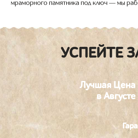
мраморного памятника под ключ — мы раб
УСПЕЙТЕ З
Лучшая Цена
в Августе
Гара