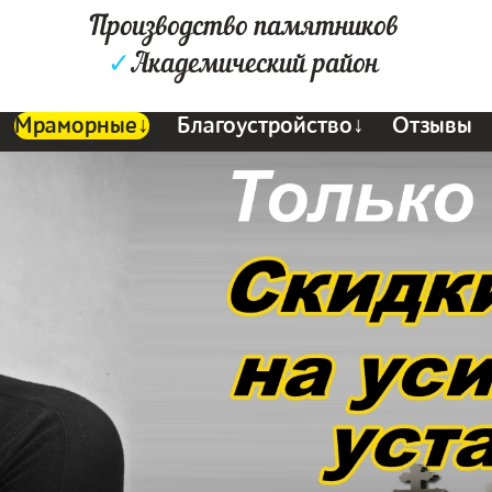
Производство памятников
✓
Академический район
Мраморные↓
Благоустройство↓
Отзывы