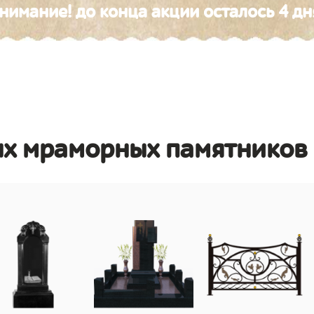
нимание! до конца акции осталось 4 дн
ых мраморных памятников 