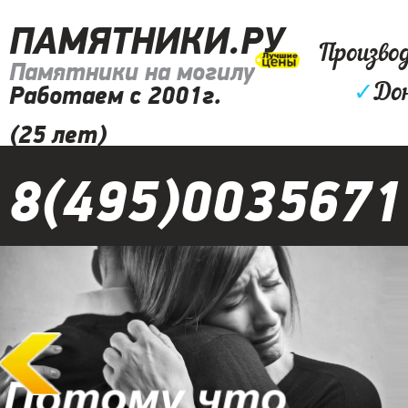
ПАМЯТНИКИ.РУ
Произво
Памятники на могилу
✓
До
Работаем с 2001г.
(25 лет)
8(495)0035671