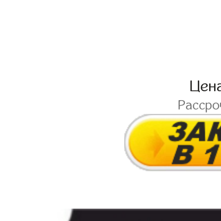
Цен
Расср