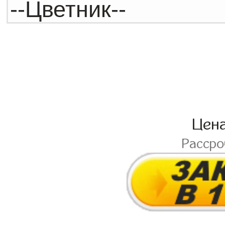
Цен
Расср