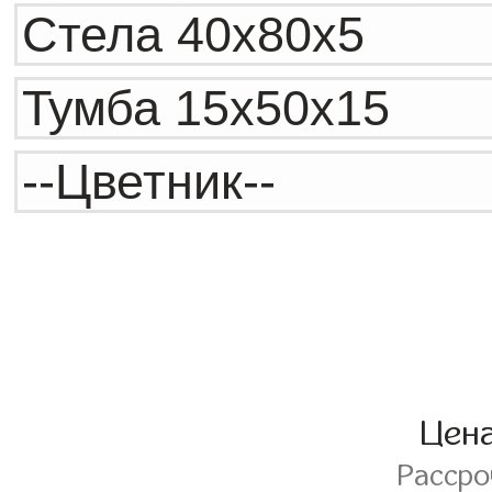
Цен
Расср