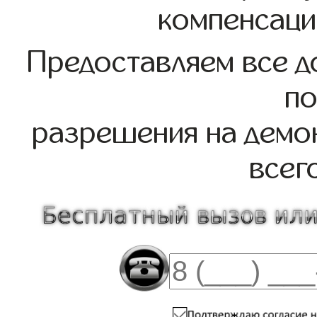
компенсаци
Предоставляем все д
по
разрешения на демо
всег