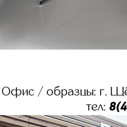
Офис / образцы: г. Щё
8(
тел: