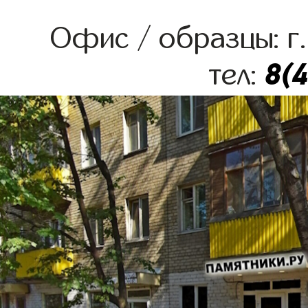
Офис / образцы: г.
8(
тел: