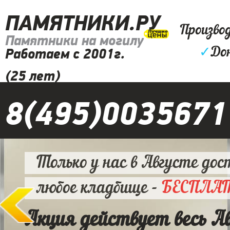
ПАМЯТНИКИ.РУ
Произво
Памятники на могилу
✓
До
Работаем с 2001г.
(25 лет)
8(495)0035671
Только у нас в Августе дос
любое кладбище -
БЕСПЛА
Акция действует весь А