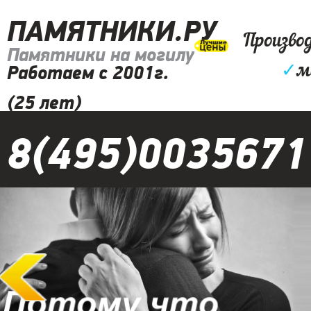
ПАМЯТНИКИ.РУ
Произво
Памятники на могилу
✓
м
Работаем с 2001г.
(25 лет)
8(495)0035671