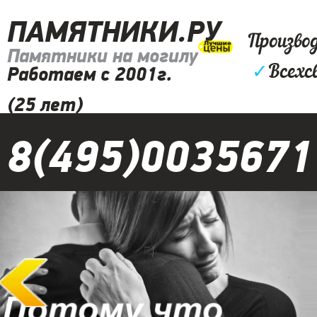
ПАМЯТНИКИ.РУ
Произво
Памятники на могилу
✓
Всехс
Работаем с 2001г.
(25 лет)
8(495)0035671