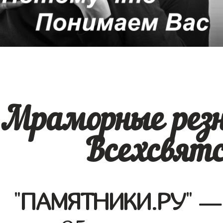
Мраморные рез
Всехсвятс
"
ПАМЯТНИКИ.РУ
" —