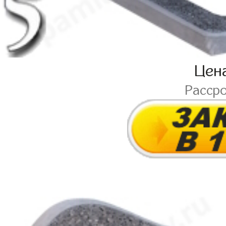
Цен
Расср