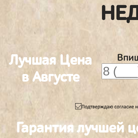
НЕ
Лучшая Цена
Впиш
в Августе
Гарантия лучшей ц