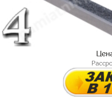
Цен
Расср