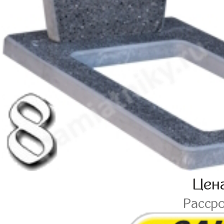
Цен
Расср