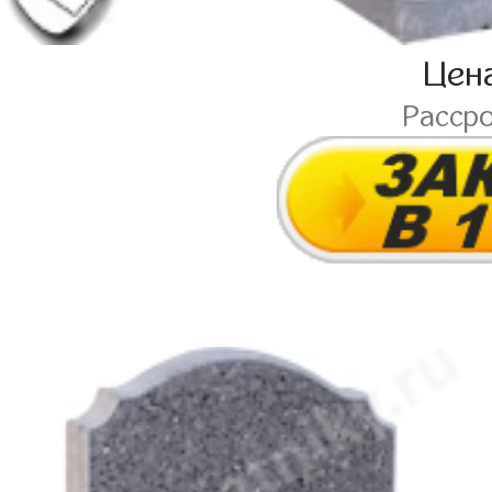
Цен
Расср