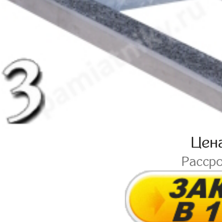
Цен
Расср