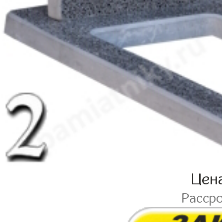
Цен
Расср