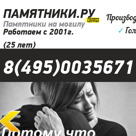
ПАМЯТНИКИ.РУ
Произво
Памятники на могилу
✓
Гол
Работаем с 2001г.
(25 лет)
8(495)0035671