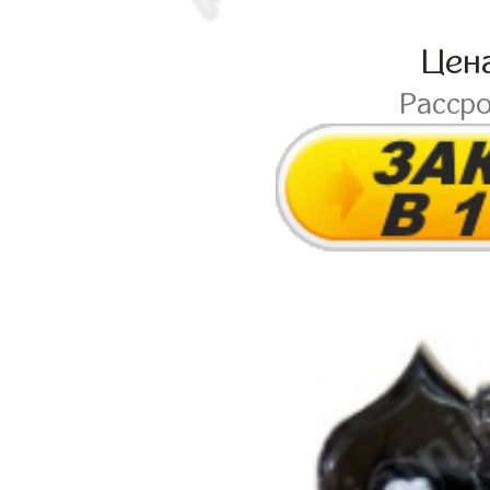
Цен
Расср