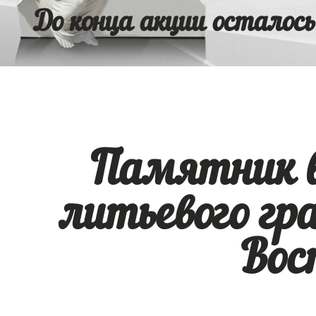
До конца акции осталось
Памятник в
литьевого гр
Вос