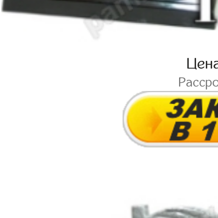
Цен
Расср