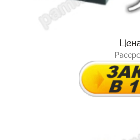
Цен
Расср