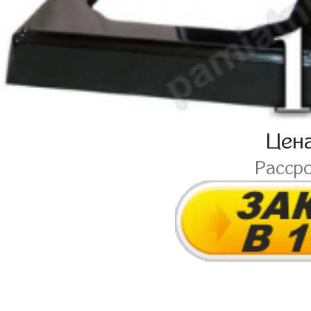
Цен
Расср