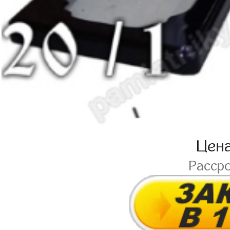
Цен
Расср