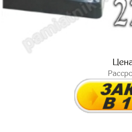
Цен
Расср