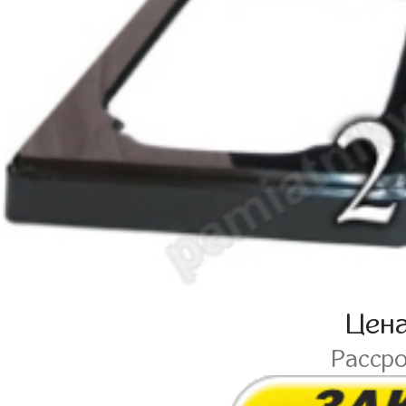
Цен
Расср