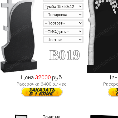
B019
Цена
32000
руб.
Це
Рассрочка
6400
р./мес.
Расср
Памятник