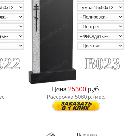
022
B023
.
Цена
25300
руб.
ес.
Рассрочка
5060
р./мес.
Памятник