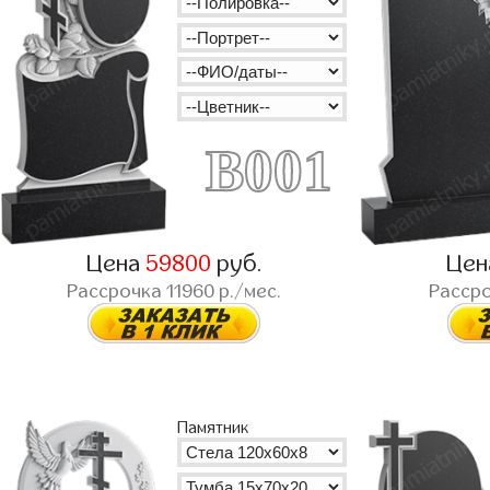
B001
Цена
59800
руб.
Це
Рассрочка
11960
р./мес.
Расср
Памятник