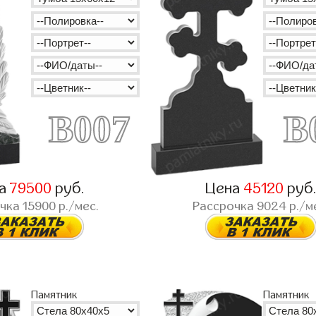
B007
B
на
79500
руб.
Цена
45120
руб
очка
15900
р./мес.
Рассрочка
9024
р./м
Памятник
Памятник