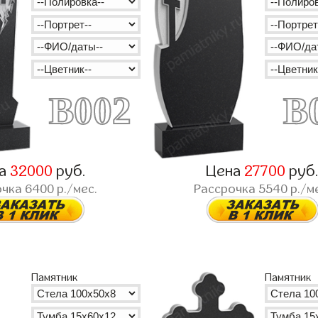
B002
B
на
32000
руб.
Цена
27700
руб
очка
6400
р./мес.
Рассрочка
5540
р./м
Памятник
Памятник