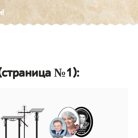
и!
 (страница №1):