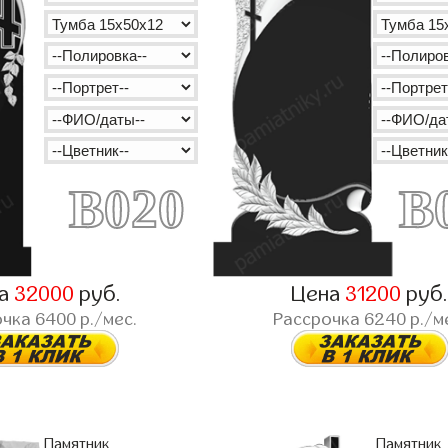
B020
B
на
32000
руб.
Цена
31200
руб
очка
6400
р./мес.
Рассрочка
6240
р./м
Памятник
Памятник