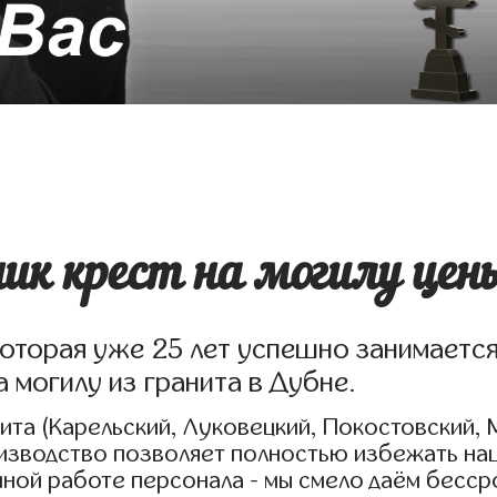
к крест на могилу цен
которая уже 25 лет успешно занимаетс
 могилу из гранита в Дубне.
та (Карельский, Луковецкий, Покостовский, 
оизводство позволяет полностью избежать на
нной работе персонала - мы смело даём бесс