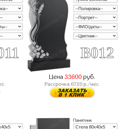
011
B012
.
Цена
33600
руб.
ес.
Рассрочка
6720
р./мес.
Памятник