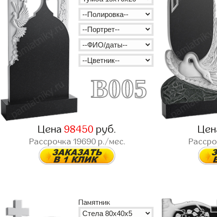
B005
Цена
98450
руб.
Це
Рассрочка
19690
р./мес.
Расср
Памятник