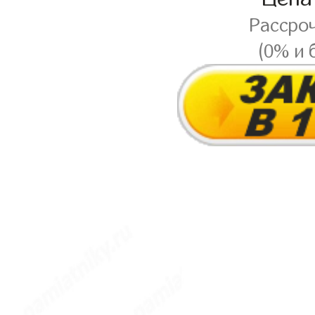
Рассро
(0% и 