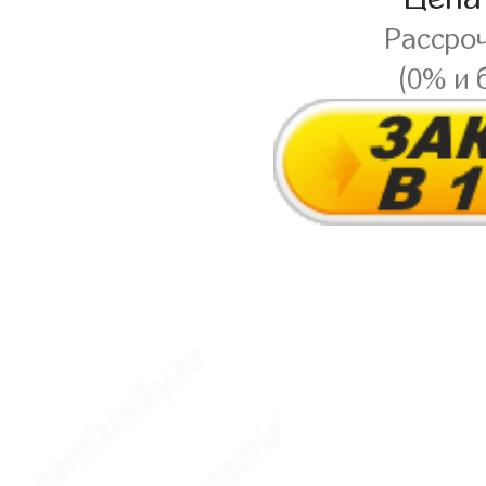
Рассро
(0% и 