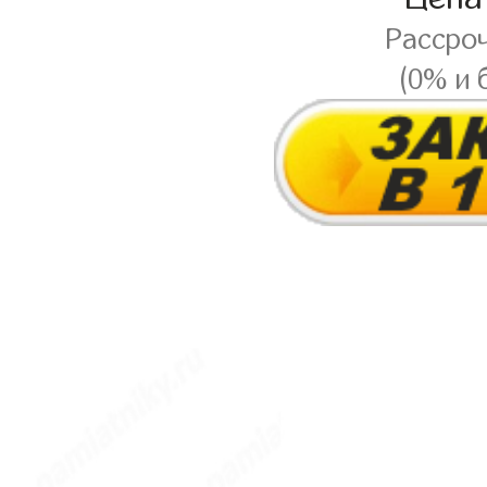
Рассро
(0% и 