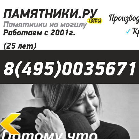
ПАМЯТНИКИ.РУ
Произво
Памятники на могилу
✓
К
Работаем с 2001г.
(25 лет)
8(495)0035671