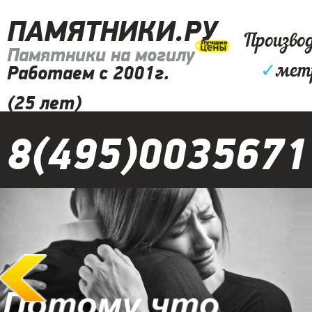
ПАМЯТНИКИ.РУ
Произво
Памятники на могилу
✓
мет
Работаем с 2001г.
(25 лет)
8(495)0035671