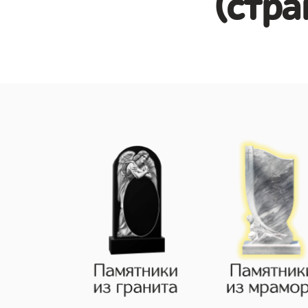
(стра