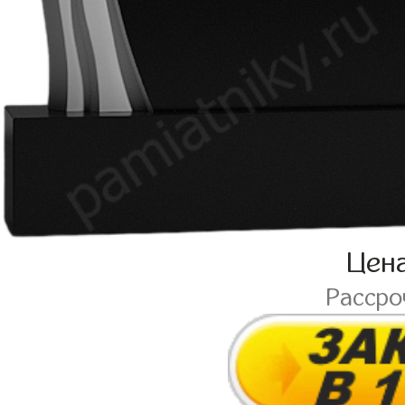
Цен
Расср