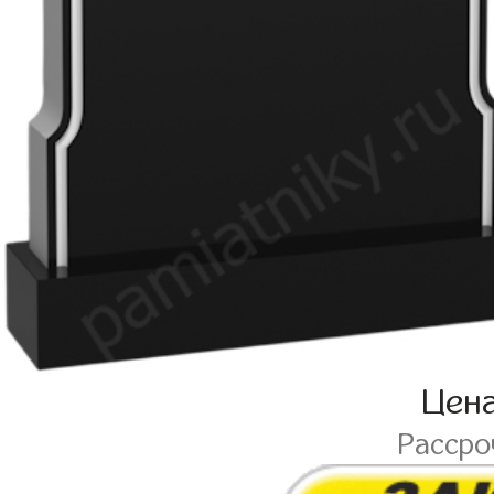
Цен
Расср