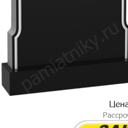
Цен
Расср