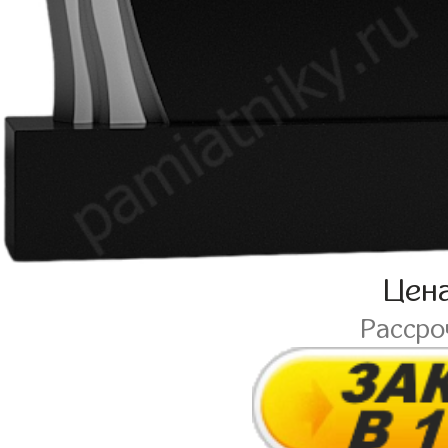
Цен
Расср