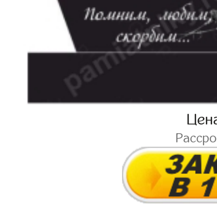
Цен
Расср