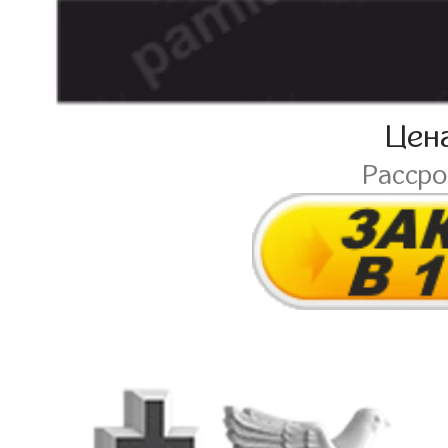
Цен
Расср