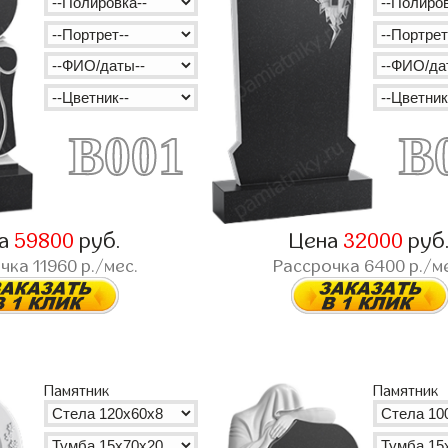
B001
B
на
59800
руб.
Цена
32000
руб
очка
11960
р./мес.
Рассрочка
6400
р./м
Памятник
Памятник