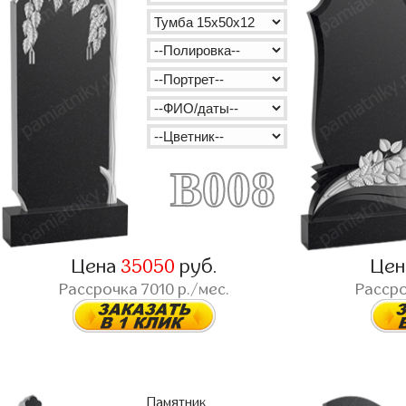
B008
Цена
35050
руб.
Це
Рассрочка
7010
р./мес.
Расср
Памятник