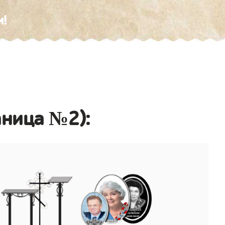
и!
аница №2):