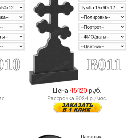
010
B011
.
Цена
45120
руб.
ес.
Рассрочка
9024
р./мес.
Памятник