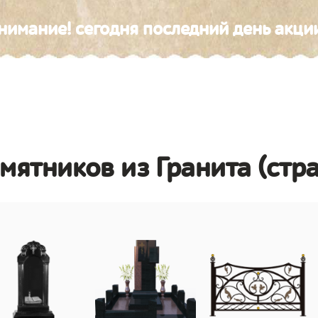
нимание! сегодня последний день акци
амятников из Гранита (стр