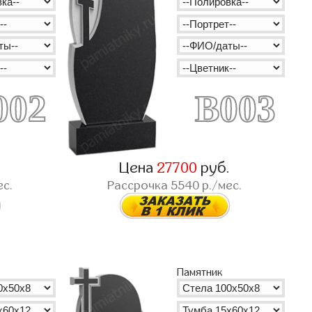
002
B003
.
Цена
27700
руб.
ес.
Рассрочка
5540
р./мес.
Памятник