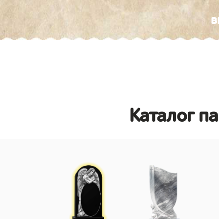
в
Каталог п