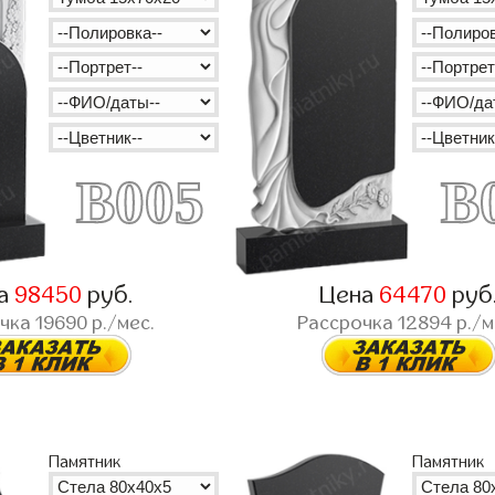
B005
B
а
98450
руб.
Цена
64470
руб
очка
19690
р./мес.
Рассрочка
12894
р./м
Памятник
Памятник