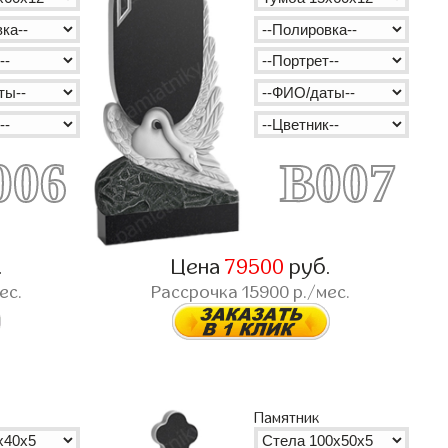
006
B007
.
Цена
79500
руб.
ес.
Рассрочка
15900
р./мес.
Памятник