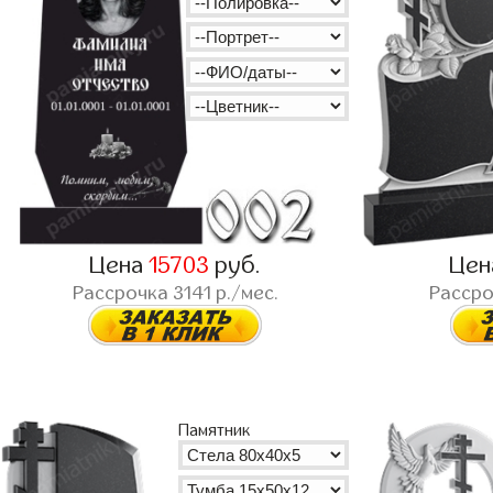
Цена
15703
руб.
Це
Рассрочка
3141
р./мес.
Расср
Памятник