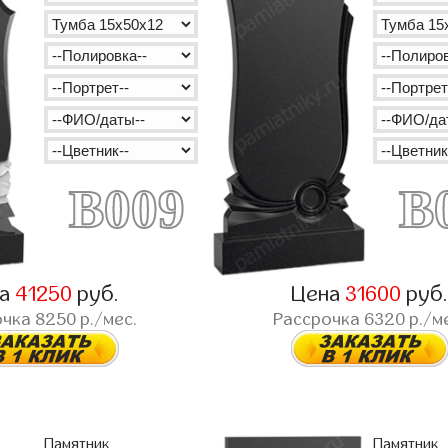
B009
B
на
41250
руб.
Цена
31600
руб
очка
8250
р./мес.
Рассрочка
6320
р./м
Памятник
Памятник