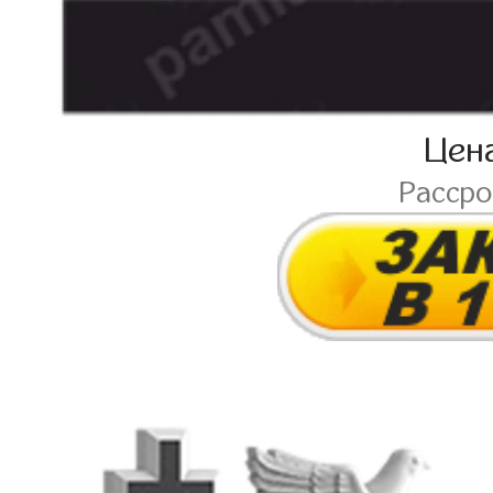
Цен
Расср