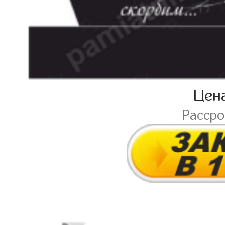
Цен
Расср