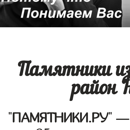
Памятники из
район Н
"
ПАМЯТНИКИ.РУ
" —