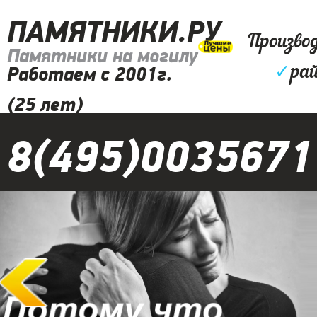
ПАМЯТНИКИ.РУ
Произво
Памятники на могилу
✓
рай
Работаем с 2001г.
(25 лет)
8(495)0035671