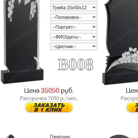
B008
Цена
35050
руб.
Це
Рассрочка
7010
р./мес.
Расср
Памятник