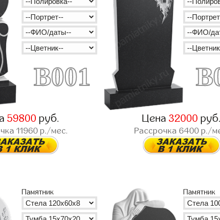
B001
B
на
59800
руб.
Цена
32000
руб
очка
11960
р./мес.
Рассрочка
6400
р./м
Памятник
Памятник