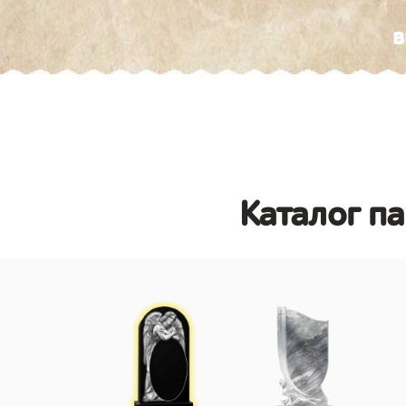
в
Каталог п