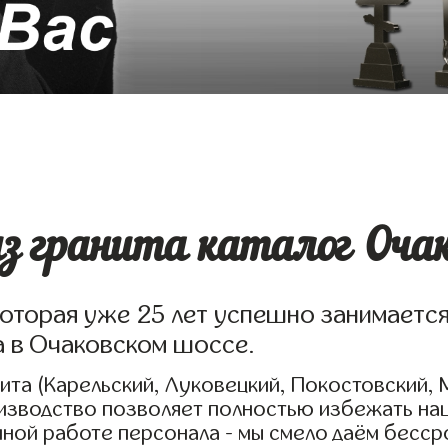
 гранита каталог Очако
которая уже 25 лет успешно занимаетс
а в Очаковском шоссе.
та (Карельский, Луковецкий, Покостовский, 
оизводство позволяет полностью избежать на
нной работе персонала - мы смело даём бесср