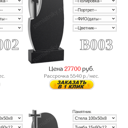
002
B003
.
Цена
27700
руб.
ес.
Рассрочка
5540
р./мес.
Памятник