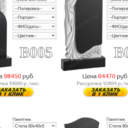
B005
B
а
98450
руб.
Цена
64470
руб
очка
19690
р./мес.
Рассрочка
12894
р./м
Памятник
Памятник