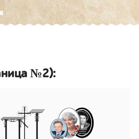
я
аница №2):