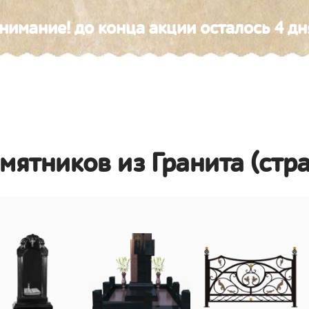
нимание! до конца акции осталось 4 дн
амятников из Гранита (стр