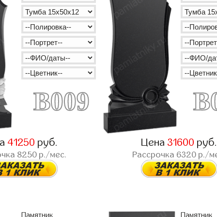
B009
B
на
41250
руб.
Цена
31600
руб
очка
8250
р./мес.
Рассрочка
6320
р./м
Памятник
Памятник