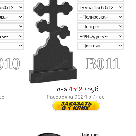
010
B011
.
Цена
45120
руб.
ес.
Рассрочка
9024
р./мес.
Памятник