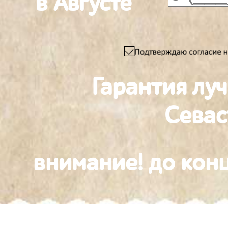
в Августе
Гарантия лу
Севас
внимание! до конц