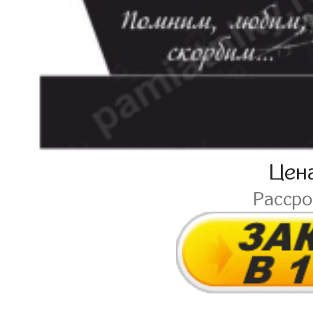
Цен
Расср