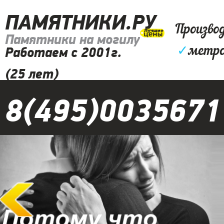
ПАМЯТНИКИ.РУ
Произво
Памятники на могилу
✓
метро
Работаем с 2001г.
(25 лет)
8(495)0035671